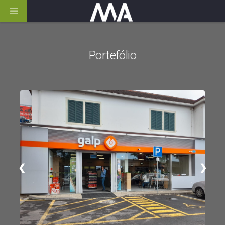
Portefólio
❮
❯