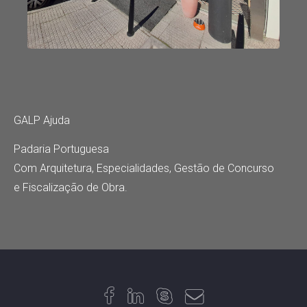
GALP Ajuda
Padaria Portuguesa
Com Arquitetura, Especialidades, Gestão de Concurso
e Fiscalização de Obra.