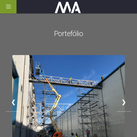
Portefólio
❮
❯